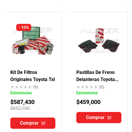
- 10%
Kit De Filtros
Pastillas De Freno
Originales Toyota Txl
Delanteras Toyota
4runner Originales
(0)
(0)
Existencias
Existencias
$
587,430
$
459,000
$
652,700
Comprar
Comprar