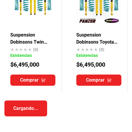
Suspension
Suspension
Dobinsons Twin
Dobinsons Toyota
Tube Toyota Prado
4runner 5TA Gen-
(0)
(0)
Existencias
Existencias
J90- J95
2009-ON TWINTUBE
$
6,495,000
$
6,495,000
Comprar
Comprar
Cargando...