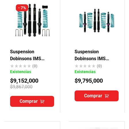
- 7%
Suspension
Suspension
Dobinsons IMS
Dobinsons IMS
Toyota Hilux Vigo
Toyota Prado J90-
(0)
(0)
Existencias
Existencias
J95
$
9,152,000
$
9,795,000
$
9,867,000
Comprar
Comprar