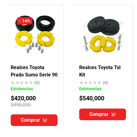
- 14%
Realces Toyota
Realces Toyota Txl
Prado Sumo Serie 90
Kit
(0)
(0)
Existencias
Existencias
$
420,000
$
540,000
$
490,000
Comprar
Comprar