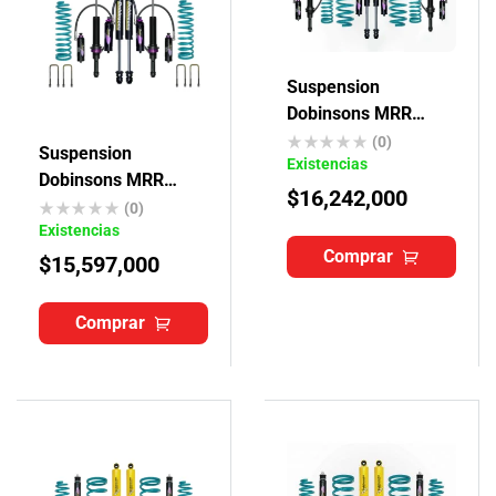
Suspension
Dobinsons MRR
Toyota Txl
(0)
Suspension
Existencias
Dobinsons MRR
$
16,242,000
Toyota Hilux Vigo
(0)
Existencias
Comprar
$
15,597,000
Comprar