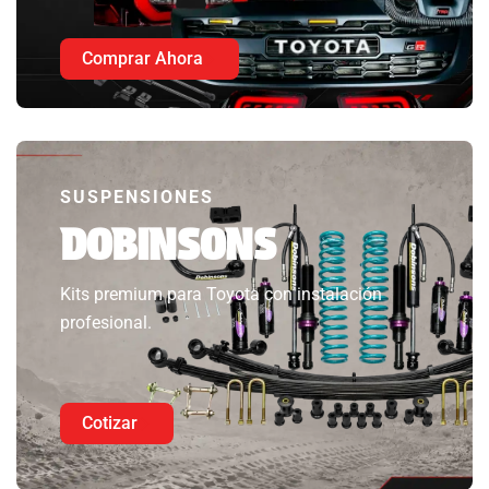
Comprar Ahora
SUSPENSIONES
DOBINSONS
Kits premium para Toyota con instalación
profesional.
Cotizar