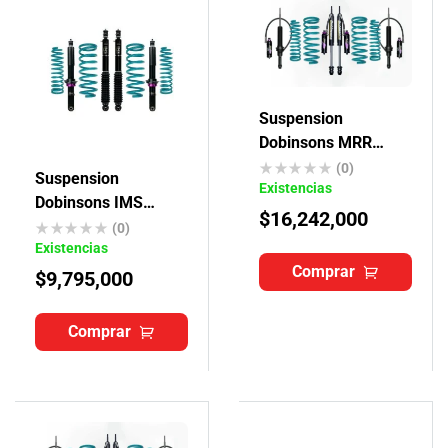
Suspension
Dobinsons MRR
Toyota 4Runner
(0)
Suspension
Existencias
Dobinsons IMS
$
16,242,000
Toyota Txl
(0)
Existencias
Comprar
$
9,795,000
Comprar