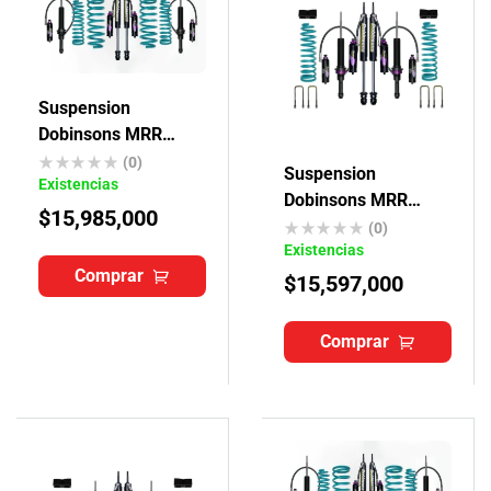
Suspension
Dobinsons MRR
Toyota Fortuner
(0)
Suspension
Existencias
Dobinsons MRR
$
15,985,000
Toyota Hilux Revo
(0)
Existencias
Comprar
$
15,597,000
Comprar