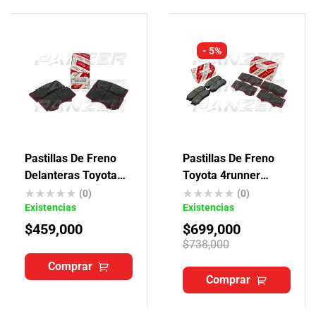
- 5%
Pastillas De Freno
Pastillas De Freno
Delanteras Toyota
Toyota 4runner
Txl Originales
Originales
(0)
(0)
Existencias
Existencias
$
459,000
$
699,000
$
738,000
Comprar
Comprar