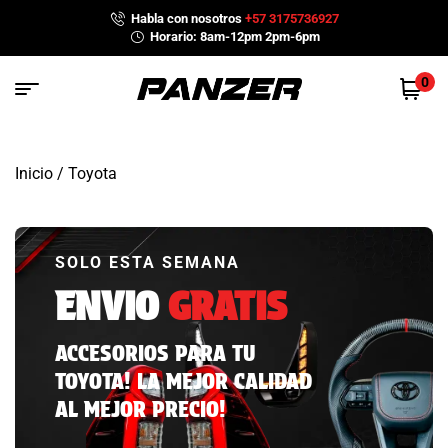
Habla con nosotros
+57 3175736927
Horario: 8am-12pm 2pm-6pm
0
Inicio
/ Toyota
SOLO ESTA SEMANA
ENVIO
GRATIS
ACCESORIOS PARA TU
TOYOTA! LA MEJOR CALIDAD
AL MEJOR PRECIO!