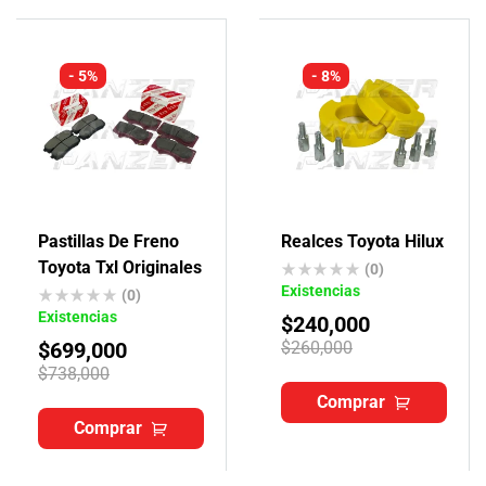
- 5%
- 8%
Pastillas De Freno
Realces Toyota Hilux
Toyota Txl Originales
(0)
Existencias
(0)
Existencias
$
240,000
$
699,000
$
260,000
$
738,000
Comprar
Comprar