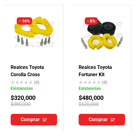
- 16%
- 8%
Realces Toyota
Realces Toyota
Corolla Cross
Fortuner Kit
(0)
(0)
Existencias
Existencias
$
320,000
$
480,000
$
380,000
$
520,000
Comprar
Comprar