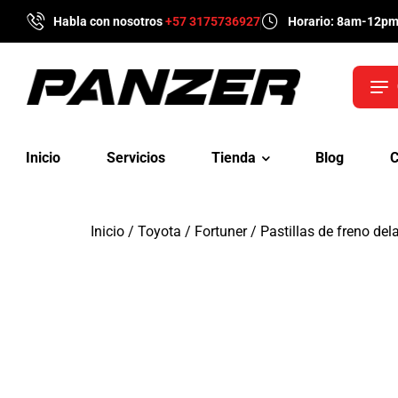
Habla con nosotros
+57 3175736927
Horario: 8am-12p
Inicio
Servicios
Tienda
Blog
C
Inicio
/
Toyota
/
Fortuner
/ Pastillas de freno del