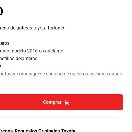
0
freno delanteras
toyota fortuner
teros
rtuner modelo 2016 en adelante
astillas delanteras
0
por favor comuníquese con uno de nuestros asesores dando
Comprar
Frenos
,
Repuestos Originales Toyota