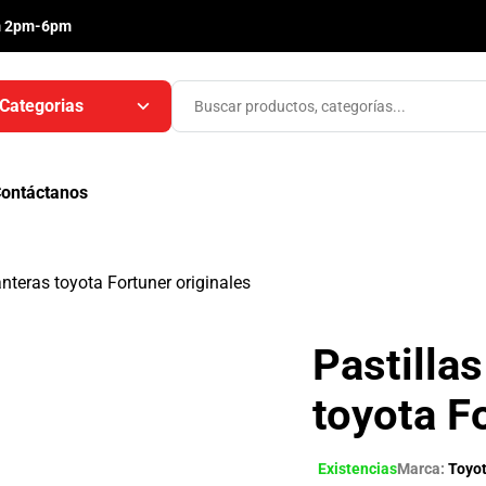
m 2pm-6pm
Categorias
ontáctanos
anteras toyota Fortuner originales
Pastilla
toyota F
Existencias
Marca:
Toyo