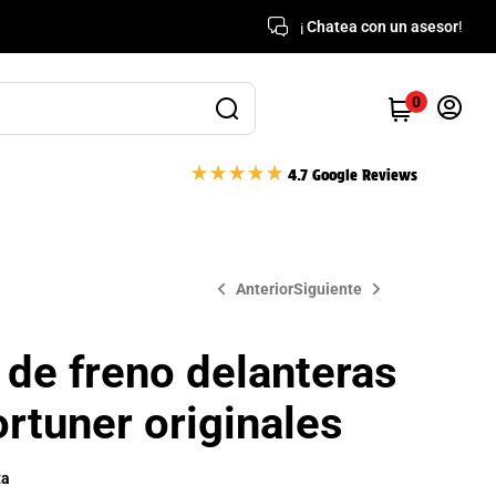
¡
Chatea con un asesor
!
0
4.7 Google Reviews
Anterior
Siguiente
s de freno delanteras
$
$
1,080,000
587,430
$
652,700
ortuner originales
ta