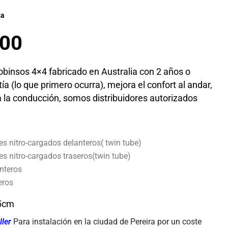
ta
000
obinsos 4×4 fabricado en Australia con 2 años o
a (lo que primero ocurra), mejora el confort al andar,
a la conducción, somos distribuidores autorizados
s nitro-cargados delanteros( twin tube)
s nitro-cargados traseros(twin tube)
anteros
eros
:5cm
ller
Para instalación en la ciudad de Pereira por un coste