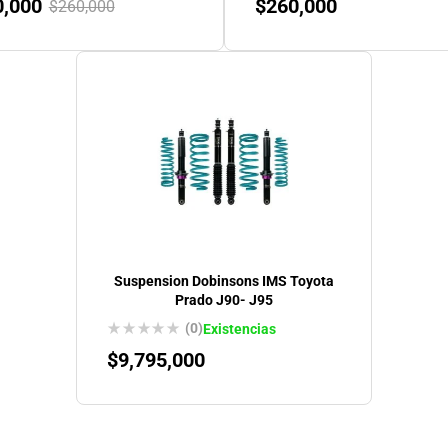
0,000
$
260,000
$
260,000
Suspension Dobinsons IMS Toyota
Prado J90- J95
(0)
Existencias
$
9,795,000