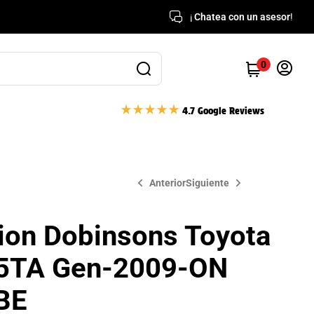
¡
Chatea con un asesor
!
0
4.7 Google Reviews
Anterior
Siguiente
ion Dobinsons Toyota
$
$
9,795,000
1,665,000
 5TA Gen-2009-ON
BE