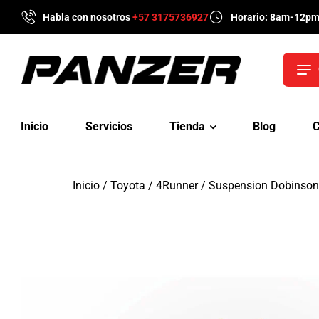
Habla con nosotros
+57 3175736927
Horario: 8am-12p
Inicio
Servicios
Tienda
Blog
C
Inicio
/
Toyota
/
4Runner
/ Suspension Dobinson