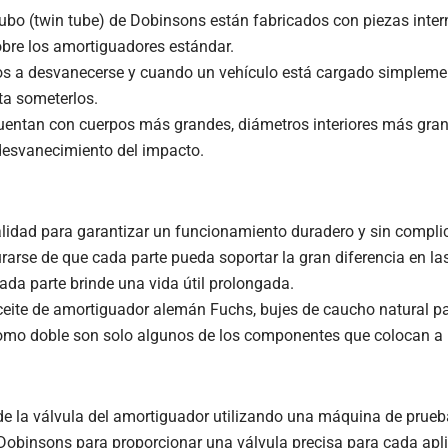
bo (twin tube) de Dobinsons están fabricados con piezas intern
obre los amortiguadores estándar.
 a desvanecerse y cuando un vehículo está cargado simplement
ta someterlos.
uentan con cuerpos más grandes, diámetros interiores más gran
 desvanecimiento del impacto.
 calidad para garantizar un funcionamiento duradero y sin compl
rse de que cada parte pueda soportar la gran diferencia en la
ada parte brinde una vida útil prolongada.
eite de amortiguador alemán Fuchs, bujes de caucho natural para 
 cromo doble son solo algunos de los componentes que colocan a 
e la válvula del amortiguador utilizando una máquina de prueb
 Dobinsons para proporcionar una válvula precisa para cada apl