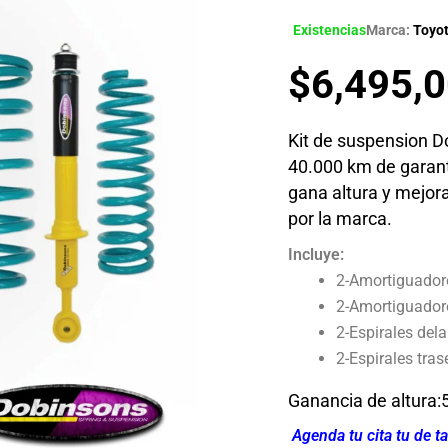
Existencias
Marca:
Toyo
$
6,495,
Kit de suspension D
40.000 km de garantí
gana altura y mejor
por la marca.
Incluye:
2-Amortiguadore
2-Amortiguadore
2-Espirales del
2-Espirales tras
Ganancia de altura
Agenda tu cita tu de ta