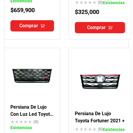
Fortuner- Hilux 2017 +
Existencias
(0)
Existencias
$
659,900
$
325,000
Comprar
Comprar
Persiana De Lujo
Persiana De Lujo
Con Luz Led Toyota
Toyota Fortuner 2021 +
Fortuner 2021 +
(0)
Existencias
(0)
Existencias