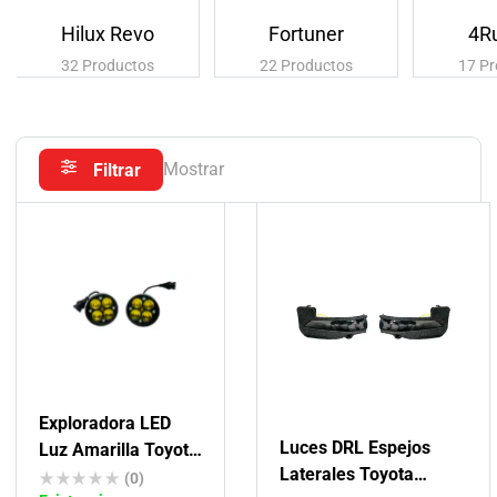
Hilux Revo
Fortuner
4R
32
Productos
22
Productos
17
Pr
Mostrar
Filtrar
Exploradora LED
Luces DRL Espejos
Luz Amarilla Toyota
Laterales Toyota
Varios
(0)