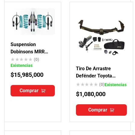
Suspension
Dobinsons MRR
Toyota Fortuner
(0)
Existencias
Tiro De Arrastre
$
15,985,000
Defénder Toyota
Fortuner 2007-2015
(0)
Existencias
Comprar
$
1,080,000
Comprar