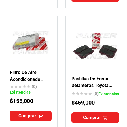
Filtro De Aire
Pastillas De Freno
Acondicionado
Delanteras Toyota
Original Toyota
(0)
Fortuner Originales
Existencias
(0)
Existencias
$
155,000
$
459,000
Comprar
Comprar