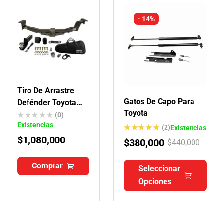
- 14%
Tiro De Arrastre
Gatos De Capo Para
Defénder Toyota
Toyota
Fortuner Revo
(0)
Existencias
(2)
Existencias
$
1,080,000
Valorado
$
380,000
$
440,000
con
5.00
de 5
Comprar
Seleccionar
Opciones