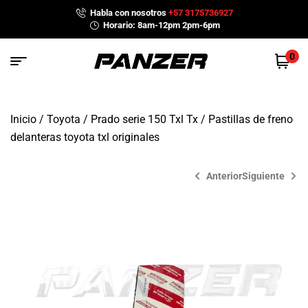
Habla con nosotros
+57 3175736927
Horario: 8am-12pm 2pm-6pm
0
Inicio
/
Toyota
/
Prado serie 150 Txl Tx
/ Pastillas de freno
delanteras toyota txl originales
Anterior
Siguiente
$
$
699,000
459,000
$
738,000