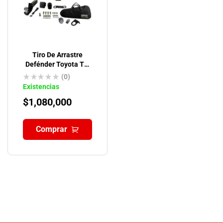
Tiro De Arrastre
Defénder Toyota Txl
Tx Prado 150
(0)
Existencias
$
1,080,000
Comprar