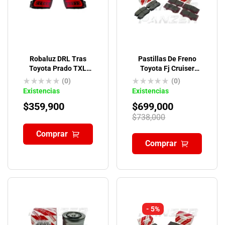
Robaluz DRL Tras
Pastillas De Freno
Toyota Prado TXL
Toyota Fj Cruiser
2010-2024
Originales
(0)
(0)
Existencias
Existencias
$
359,900
$
699,000
$
738,000
Comprar
Comprar
- 5%