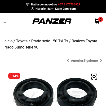
Habla con nosotros
+57 3175736927
Horario: 8am-12pm 2pm-6pm
0
Inicio
/
Toyota
/
Prado serie 150 Txl Tx
/ Realces Toyota
Prado Sumo serie 90
Anterior
Siguiente
- 14%
$
320,000
$
380,000
$
480,000
$
520,000