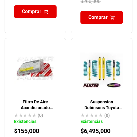
$
260,000
Comprar
Comprar
Filtro De Aire
Suspension
Acondicionado
Dobinsons Toyota
Original Toyota
4runner 5TA Gen-
(0)
(0)
2009-ON TWINTUBE
Existencias
Existencias
$
155,000
$
6,495,000