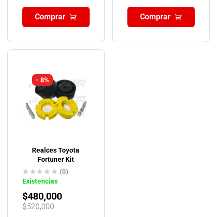
Comprar
Comprar
- 8%
Realces Toyota
Fortuner Kit
(0)
Existencias
$
480,000
$
520,000