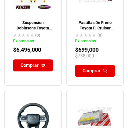
Suspension
Pastillas De Freno
Dobinsons Toyota
Toyota Fj Cruiser
4runner 5TA Gen-
Originales
(0)
(0)
2009-ON TWINTUBE
Existencias
Existencias
$
6,495,000
$
699,000
$
738,000
Comprar
Comprar