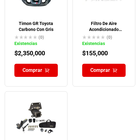
Timon GR Toyota
Filtro De Aire
Carbono Con Gris
Acondicionado
Original Toyota
(0)
(0)
Existencias
Existencias
$
2,350,000
$
155,000
Comprar
Comprar