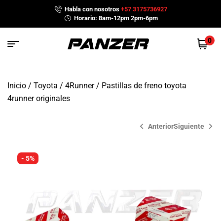
Habla con nosotros
+57 3175736927
Horario: 8am-12pm 2pm-6pm
0
Inicio
/
Toyota
/
4Runner
/ Pastillas de freno toyota
4runner originales
Anterior
Siguiente
- 5%
$
$
699,000
699,000
$
$
738,000
738,000