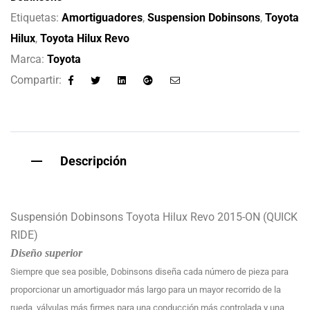
Etiquetas:
Amortiguadores
,
Suspension Dobinsons
,
Toyota
Hilux
,
Toyota Hilux Revo
Marca:
Toyota
Compartir:
Facebook
Twitter
Linkedin
Google+
Email
Descripción
Suspensión Dobinsons Toyota Hilux Revo 2015-ON (QUICK
RIDE)
Diseño superior
Siempre que sea posible, Dobinsons diseña cada número de pieza para
proporcionar un amortiguador más largo para un mayor recorrido de la
rueda, válvulas más firmes para una conducción más controlada y una