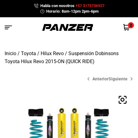
Habla con nosotros
+57 3175736927
Horario: 8am-12pm 2pm-6pm
0
Inicio
/
Toyota
/
Hilux Revo
/ Suspensión Dobinsons
Toyota Hilux Revo 2015-ON (QUICK RIDE)
Anterior
Siguiente
$
$
5,852,000
6,495,000