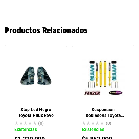
Productos Relacionados
Stop Led Negro
Suspension
Toyota Hilux Revo
Dobinsons Toyota
Hilux Vigo 2005-2015
(0)
(0)
Existencias
Existencias
$
1,229,900
$
5,852,000