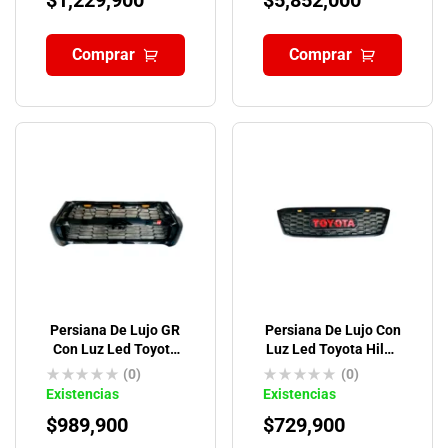
Comprar
Comprar
Persiana De Lujo GR
Persiana De Lujo Con
Con Luz Led Toyota
Luz Led Toyota Hilux
Hilux Revo
Vigo 2006-2011
(0)
(0)
Existencias
Existencias
$
989,900
$
729,900