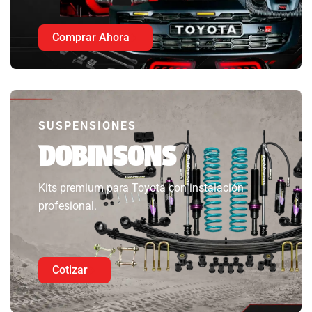
Comprar Ahora
SUSPENSIONES
DOBINSONS
Kits premium para Toyota con instalación
profesional.
Cotizar