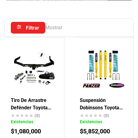
Mostrar
Filtrar
Tiro De Arrastre
Suspensión
Defénder Toyota
Dobinsons Toyota
Hilux Revo
Hilux Revo 2015-ON
(0)
(0)
Existencias
Existencias
(QUICK RIDE)
$
1,080,000
$
5,852,000