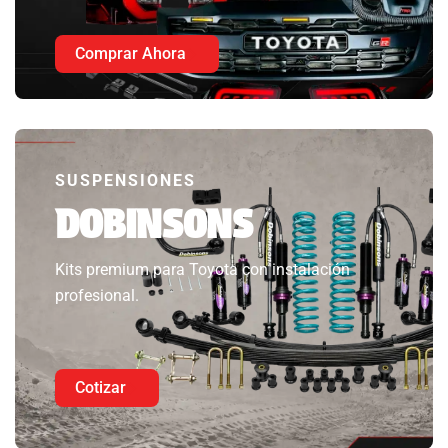
Comprar Ahora
SUSPENSIONES
DOBINSONS
Kits premium para Toyota con instalación
profesional.
Cotizar