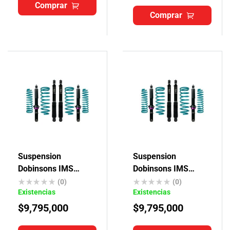
Comprar
Comprar
Suspension
Suspension
Dobinsons IMS
Dobinsons IMS
Toyota Prado J90-
Toyota Txl
(0)
(0)
Existencias
Existencias
J95
$
9,795,000
$
9,795,000