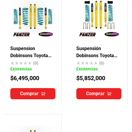
Suspension
Suspensión
Dobinsons Toyota
Dobinsons Toyota
Prado Tx-Txl
Hilux Revo 2015-ON
(0)
(0)
Existencias
Existencias
(QUICK RIDE)
$
6,495,000
$
5,852,000
Comprar
Comprar