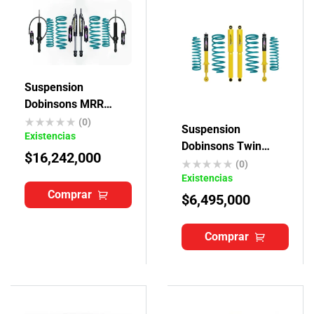
Suspension
Dobinsons MRR
Toyota Txl
(0)
Suspension
Existencias
Dobinsons Twin
$
16,242,000
Tube Toyota Prado
(0)
Existencias
J90- J95
Comprar
$
6,495,000
Comprar