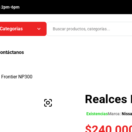
m 2pm-6pm
Categorias
ontáctanos
 Frontier NP300
Realces 
Existencias
Marca:
Niss
$
240,00