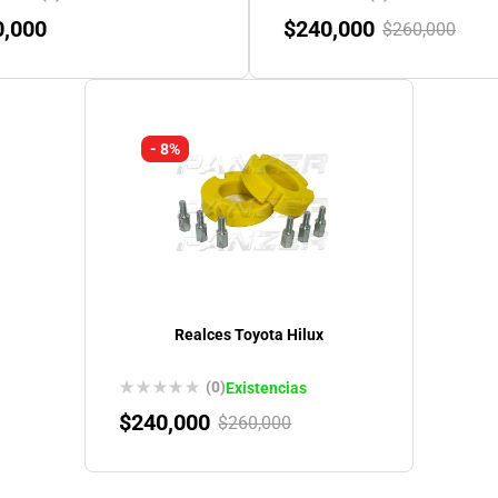
0,000
$
240,000
$
260,000
- 8%
Realces Toyota Hilux
(0)
Existencias
$
240,000
$
260,000