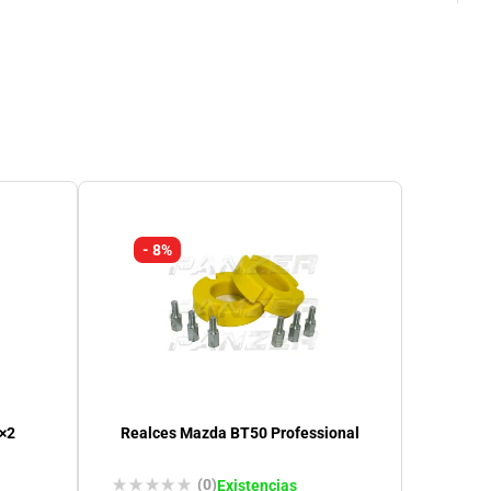
- 8%
4×2
Realces Mazda BT50 Professional
(0)
Existencias