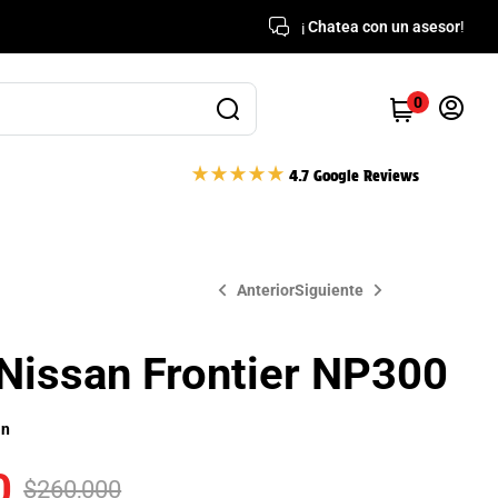
¡
Chatea con un asesor
!
0
4.7 Google Reviews
Anterior
Siguiente
Nissan Frontier NP300
$
$
260,000
780,000
an
0
$
260,000