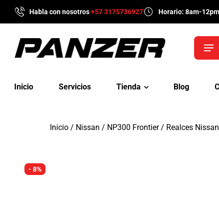
Habla con nosotros
+57 3175736927
Horario: 8am-12p
Inicio
Servicios
Tienda
Blog
C
Inicio
/
Nissan
/
NP300 Frontier
/ Realces Nissan
- 8%