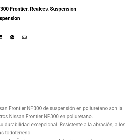
300 Frontier
,
Realces
,
Suspension
uspension
r
Linkedin
Google+
Email
ssan Frontier NP300 de suspensión en poliuretano son la
tros Nissan Frontier NP300 en poliuretano.
 durabilidad excepcional. Resistente a la abrasión, a los
as todoterreno.