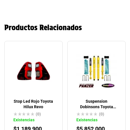
Productos Relacionados
Stop Led Rojo Toyota
Suspension
Hilux Revo
Dobinsons Toyota
Hilux Vigo 2005-2015
(0)
(0)
Existencias
Existencias
$
1,189,900
$
5,852,000