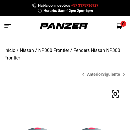
Habla con nosotros
+57 3175736927
Horario: 8am-12pm 2pm-6pm
0
Inicio
/
Nissan
/
NP300 Frontier
/ Fenders Nissan NP300
Frontier
Anterior
Siguiente
$
$
1,279,900
1,649,900