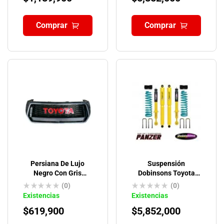
Comprar
Comprar
Persiana De Lujo
Suspensión
Negro Con Gris
Dobinsons Toyota
Toyota Hilux Revo
Hilux Revo 2015-ON
(0)
(0)
(QUICK RIDE)
Existencias
Existencias
$
619,900
$
5,852,000