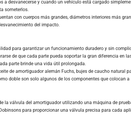
 a desvanecerse y cuando un vehículo está cargado simplement
ta someterlos.
uentan con cuerpos más grandes, diámetros interiores más gran
 desvanecimiento del impacto.
 calidad para garantizar un funcionamiento duradero y sin compl
rse de que cada parte pueda soportar la gran diferencia en la
ada parte brinde una vida útil prolongada.
eite de amortiguador alemán Fuchs, bujes de caucho natural para 
 cromo doble son solo algunos de los componentes que colocan a 
e la válvula del amortiguador utilizando una máquina de prueb
 Dobinsons para proporcionar una válvula precisa para cada apl