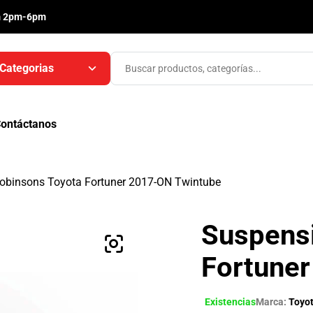
m 2pm-6pm
Categorias
ontáctanos
obinsons Toyota Fortuner 2017-ON Twintube
Suspens
Fortune
Existencias
Marca:
Toyo