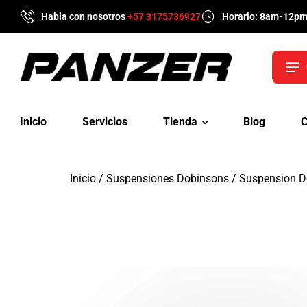
Habla con nosotros
+57 3175736927
Horario: 8am-12p
Inicio
Servicios
Tienda
Blog
C
Inicio
/
Suspensiones Dobinsons
/ Suspension D