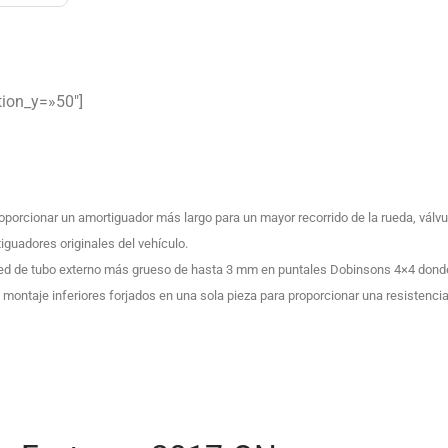
tion_y=»50″]
porcionar un amortiguador más largo para un mayor recorrido de la rueda, vál
guadores originales del vehículo.
ared de tubo externo más grueso de hasta 3 mm en puntales Dobinsons 4×4 dond
ntaje inferiores forjados en una sola pieza para proporcionar una resistencia 