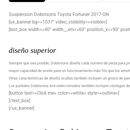
Suspension Dobinsons Toyota Fortuner 2017-ON
[ux_banner bg=»1037″ video_visibility=»visible»]
[text_box width=»40″ width__sm=»60″ position_x=»90″ posi
diseño superior
Siempre que sea posible, Dobinsons diseña cada número de pieza para pro
mayor capacidad de aceite para un funcionamiento más frío que los amorti
Otras características de diseño ocultas también incluyen un grosor de p
Los puntales Dobinsons 4×4 seleccionados también incluyen vástagos de mo
[button text=»Click me» color=»white» style=»outline»]
[/text_box]
[/ux_banner]