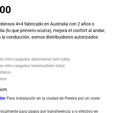
000
obinsos 4×4 fabricado en Australia con 2 años o
a (lo que primero ocurra), mejora el confort al andar,
a la conducción, somos distribuidores autorizados
s nitro-cargados delanteros( twin tube)
s nitro-cargados traseros(twin tube)
anteros
eros
:5cm
ller
Para instalación en la ciudad de Pereira por un coste
nicamente para pagos por transferencia y/o efectivo en