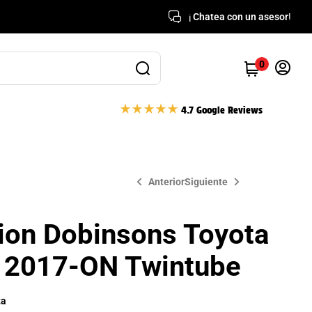
¡
Chatea con un asesor
!
0
4.7 Google Reviews
Anterior
Siguiente
ion Dobinsons Toyota
$
16,242,000
$
5,852,000
r 2017-ON Twintube
ta