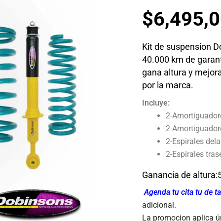
$
6,495,
Kit de suspension D
40.000 km de garantí
gana altura y mejor
por la marca.
Incluye:
2-Amortiguadore
2-Amortiguadore
2-Espirales del
2-Espirales tras
Ganancia de altura
Agenda tu cita tu de ta
adicional.
La promocion aplica ú