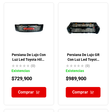
Persiana De Lujo Con
Persiana De Lujo GR
Luz Led Toyota Hilux
Con Luz Led Toyota
Vigo 2012-2016
Hilux Revo
(0)
(0)
Existencias
Existencias
$
729,900
$
989,900
Comprar
Comprar