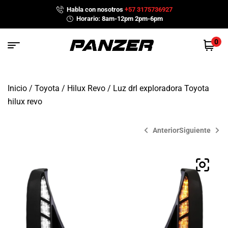
Habla con nosotros
+57 3175736927
Horario: 8am-12pm 2pm-6pm
0
Inicio
/
Toyota
/
Hilux Revo
/ Luz drl exploradora Toyota
hilux revo
Anterior
Siguiente
$
$
780,000
559,900