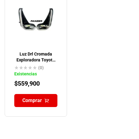
Luz Drl Cromada
Exploradora Toyota
Hilux Revo
(0)
Existencias
$
559,900
Comprar