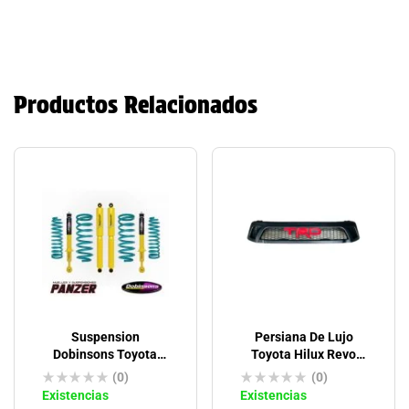
Productos Relacionados
Suspension
Persiana De Lujo
Dobinsons Toyota
Toyota Hilux Revo
Prado Tx-Txl
TRD
(0)
(0)
Existencias
Existencias