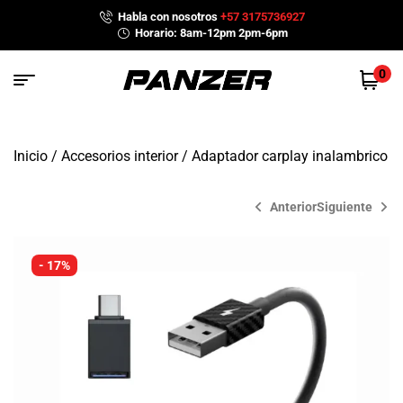
Habla con nosotros
+57 3175736927
Horario: 8am-12pm 2pm-6pm
0
Inicio
/
Accesorios interior
/ Adaptador carplay inalambrico
Anterior
Siguiente
- 17%
$
$
2,490,000
2,300,000