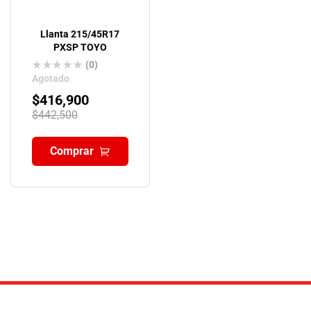
Llanta 215/45R17
PXSP TOYO
(0)
Agotado
$
416,900
$
442,500
Comprar