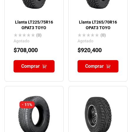
Llanta LT225/75R16
Llanta LT265/70R16
OPAT3 TOYO
OPAT3 TOYO
(0)
(0)
Agotado
Agotado
$
708,000
$
920,400
Comprar
Comprar
- 11%