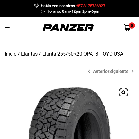
Habla con nosotros
+57 3175736927
Horario: 8am-12pm 2pm-6pm
0
Inicio
/
Llantas
/ Llanta 265/50R20 OPAT3 TOYO USA
Anterior
Siguiente
$
$
1,003,000
1,050,200