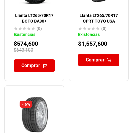
Llanta LT265/70R17
Llanta LT265/70R17
BOTO BA80+
OPRT TOYO USA
(0)
(0)
Existencias
Existencias
$
574,600
$
1,557,600
$
643,100
Comprar
Comprar
- 6%