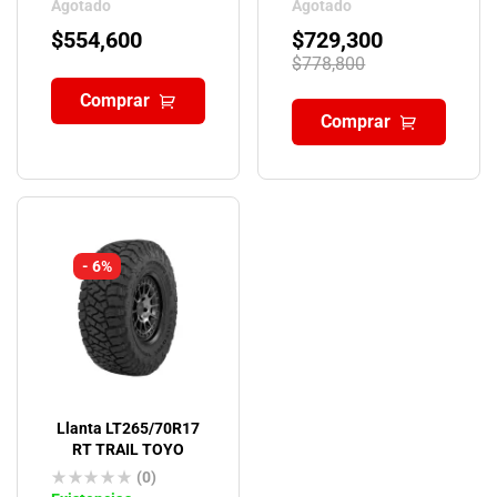
Agotado
Agotado
$
554,600
$
729,300
$
778,800
Comprar
Comprar
- 6%
Llanta LT265/70R17
RT TRAIL TOYO
(0)