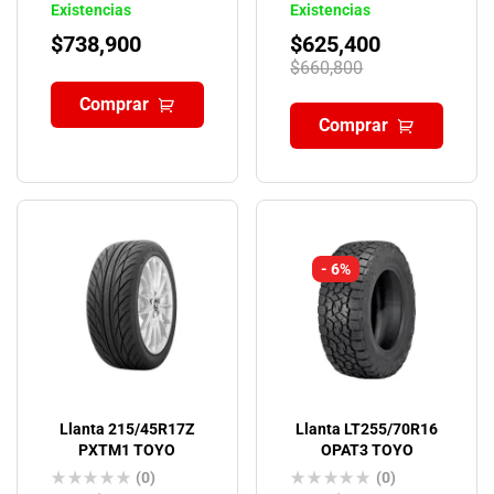
Existencias
Existencias
$
738,900
$
625,400
$
660,800
Comprar
Comprar
- 6%
Llanta 215/45R17Z
Llanta LT255/70R16
PXTM1 TOYO
OPAT3 TOYO
(0)
(0)