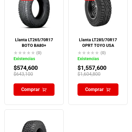
Llanta LT265/70R17
Llanta LT285/70R17
BOTO BA80+
OPRT TOYO USA
(0)
(0)
Existencias
Existencias
$
574,600
$
1,557,600
$
643,100
$
1,604,800
Comprar
Comprar