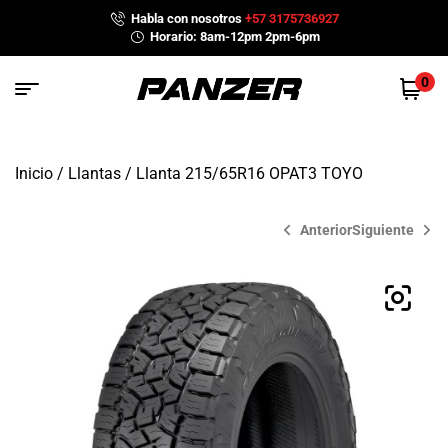
Habla con nosotros
+57 3175736927
Horario: 8am-12pm 2pm-6pm
0
Inicio
/
Llantas
/ Llanta 215/65R16 OPAT3 TOYO
Anterior
Siguiente
$
$
700,900
729,300