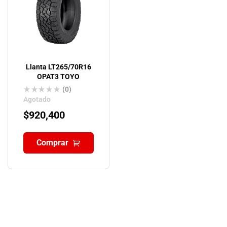
Llanta LT265/70R16
OPAT3 TOYO
(0)
Agotado
$
920,400
Comprar