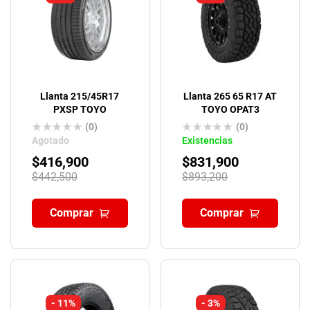
Llanta 215/45R17
Llanta 265 65 R17 AT
PXSP TOYO
TOYO OPAT3
(0)
(0)
Agotado
Existencias
$
416,900
$
831,900
$
442,500
$
893,200
Comprar
Comprar
- 11%
- 3%