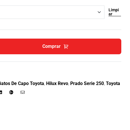
Limpi
ar
Comprar
Gatos De Capo Toyota
,
Hilux Revo
,
Prado Serie 250
,
Toyota
r
Linkedin
Google+
Email