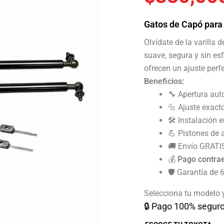
base a
valoracion
es de
clientes
Gatos de Capó para
Olvídate de la varilla
suave, segura y sin es
ofrecen un ajuste perf
Beneficios:
🔧 Apertura aut
🔩 Ajuste exact
🛠️ Instalación 
💪 Pistones de a
🚚 Envío GRATI
💰
Pago contra
🛡️ Garantía de
Selecciona tu modelo 
🔒 Pago 100% seguro