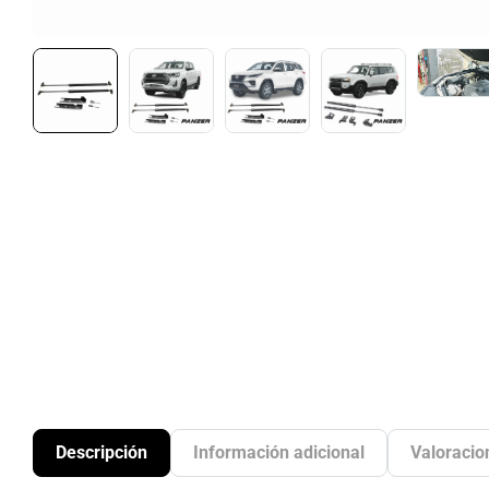
Descripción
Información adicional
Valoracio