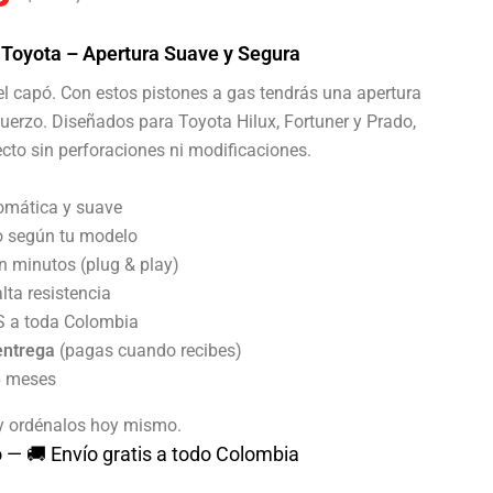
 Toyota – Apertura Suave y Segura
 del capó. Con estos pistones a gas tendrás una apertura
fuerzo. Diseñados para Toyota Hilux, Fortuner y Prado,
ecto sin perforaciones ni modificaciones.
omática y suave
o según tu modelo
en minutos (plug & play)
lta resistencia
S a toda Colombia
entrega
(pagas cuando recibes)
 6 meses
y ordénalos hoy mismo.
 — 🚚 Envío gratis a todo Colombia