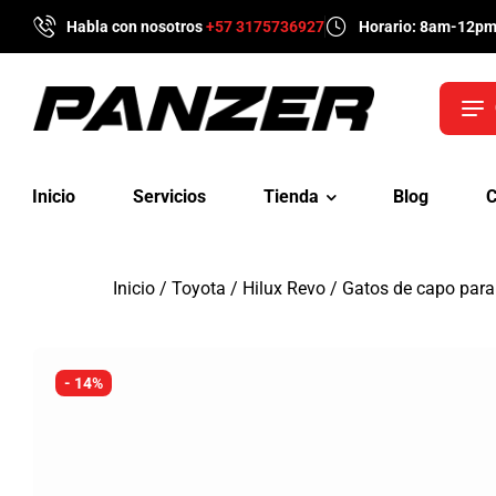
Habla con nosotros
+57 3175736927
Horario: 8am-12p
Inicio
Servicios
Tienda
Blog
C
Inicio
/
Toyota
/
Hilux Revo
/ Gatos de capo para
- 14%