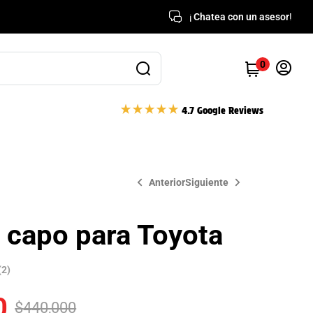
¡
Chatea con un asesor
!
0
4.7 Google Reviews
Anterior
Siguiente
 capo para Toyota
$
2,490,000
$
440,000
$
490,000
(2)
0
$
440,000