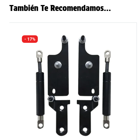
También Te Recomendamos…
- 17%