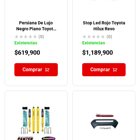
Persiana De Lujo
Stop Led Rojo Toyota
Negro Piano Toyota
Hilux Revo
Hilux Revo
(0)
(0)
Existencias
Existencias
$
619,900
$
1,189,900
Comprar
Comprar