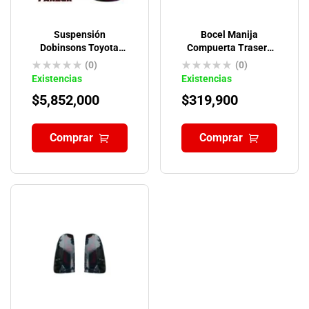
Suspensión
Bocel Manija
Dobinsons Toyota
Compuerta Trasera
Hilux Revo 2015-ON
Toyota Hilux
(0)
(0)
(QUICK RIDE)
Existencias
Existencias
$
5,852,000
$
319,900
Comprar
Comprar