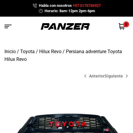
Habla con nosotros
+57 3175736927
Horario: 8am-12pm 2pm-6pm
0
Inicio
/
Toyota
/
Hilux Revo
/ Persiana adventure Toyota
Hilux Revo
Anterior
Siguiente
$
$
689,900
1,189,900