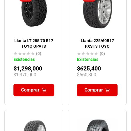
Llanta LT 285 70 R17
Llanta 225/60R17
TOYO OPAT3
PXST3 TOYO
(0)
(0)
Existencias
Existencias
$
1,298,000
$
625,400
$
1,370,000
$
660,800
Comprar
Comprar