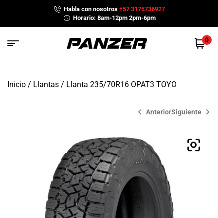
Habla con nosotros
+57 3175736927
Horario: 8am-12pm 2pm-6pm
0
Inicio
/
Llantas
/ Llanta 235/70R16 OPAT3 TOYO
Anterior
Siguiente
$
$
574,600
738,900
$
643,100