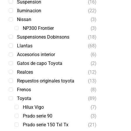
Suspension
(16)
Iluminacion
(22)
Nissan
(3)
NP300 Frontier
(3)
Suspensiones Dobinsons
(18)
Llantas
(68)
Accesorios interior
(6)
Gatos de capo Toyota
(2)
Realces
(12)
Repuestos originales toyota
(13)
Frenos
(8)
Toyota
(89)
Hilux Vigo
(7)
Prado serie 90
(3)
Prado serie 150 Txl Tx
(21)