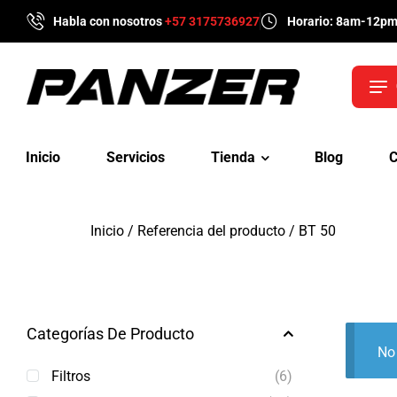
Habla con nosotros
+57 3175736927
Horario: 8am-12p
Inicio
Servicios
Tienda
Blog
C
Inicio
/ Referencia del producto / BT 50
Categorías De Producto
No 
Filtros
(6)