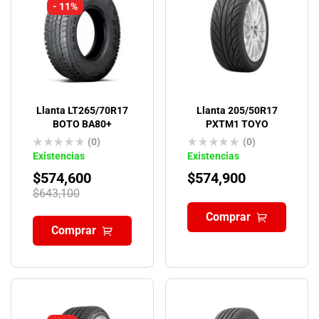
- 11%
Llanta LT265/70R17
Llanta 205/50R17
BOTO BA80+
PXTM1 TOYO
(0)
(0)
Existencias
Existencias
$
574,600
$
574,900
$
643,100
Comprar
Comprar