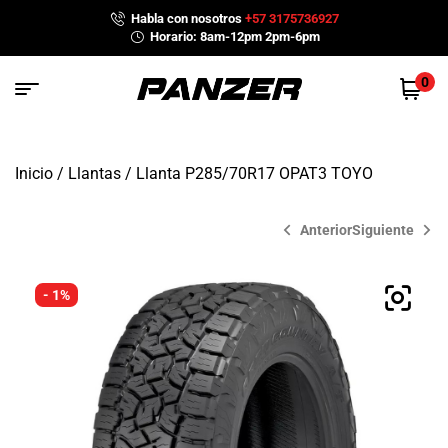
Habla con nosotros
+57 3175736927
Horario: 8am-12pm 2pm-6pm
0
Inicio
/
Llantas
/ Llanta P285/70R17 OPAT3 TOYO
Anterior
Siguiente
- 1%
$
1,298,000
$
1,050,000
$
1,345,200