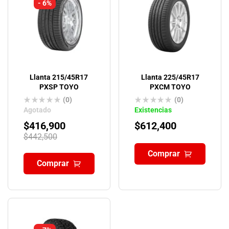
- 6%
Llanta 215/45R17
Llanta 225/45R17
PXSP TOYO
PXCM TOYO
(0)
(0)
Agotado
Existencias
$
416,900
$
612,400
$
442,500
Comprar
Comprar