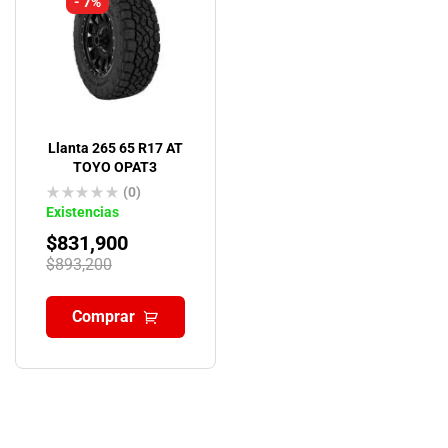
- 7%
Llanta 265 65 R17 AT
TOYO OPAT3
(0)
Existencias
$
831,900
$
893,200
Comprar