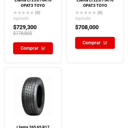
Llanta LT255/70R16
Llanta LT225/75R16
OPAT3 TOYO
OPAT3 TOYO
(0)
(0)
Agotado
Agotado
$
729,300
$
708,000
$
778,800
Comprar
Comprar
Llanta 265 65 R17