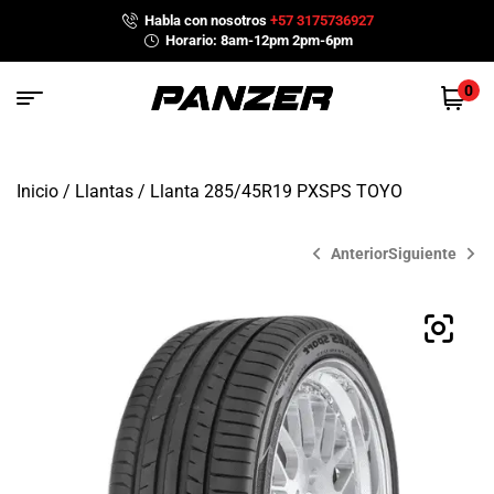
Habla con nosotros
+57 3175736927
Horario: 8am-12pm 2pm-6pm
0
Inicio
/
Llantas
/ Llanta 285/45R19 PXSPS TOYO
Anterior
Siguiente
$
$
820,000
1,121,000