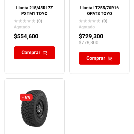
Llanta 215/45R17Z
Llanta LT255/70R16
PXTM1 TOYO
OPAT3 TOYO
(0)
(0)
Agotado
Agotado
$
554,600
$
729,300
$
778,800
Comprar
Comprar
- 6%