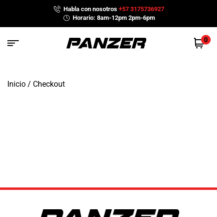
Habla con nosotros
+57 3175736927
Horario: 8am-12pm 2pm-6pm
0
Inicio
/ Checkout