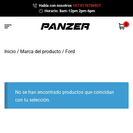
Habla con nosotros
+57 3175736927
Horario: 8am-12pm 2pm-6pm
0
Inicio
/ Marca del producto / Ford
No se han encontrado productos que coincidan
con tu selección.